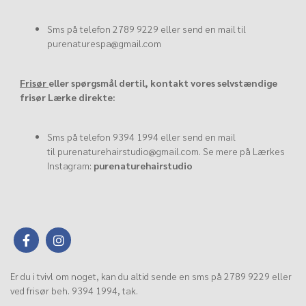
Sms på telefon
2789 9229
eller send en mail til
purenaturespa@gmail.com
Frisør
eller spørgsmål dertil, kontakt vores selvstændige
frisør Lærke direkte:
Sms på telefon
9394 1994
eller send en mail
til
purenaturehairstudio@gmail.com
. Se mere på Lærkes
Instagram:
purenaturehairstudio
Er du i tvivl om noget, kan du altid sende en sms på 2789 9229 eller
ved frisør beh. 9394 1994, tak.