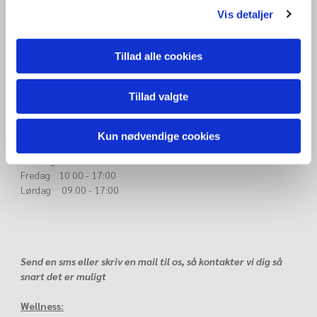
Varer der er bestilt hjem specielt til dig, kan som udgangspunkt
Vis detaljer
ikke returneres.
Tillad alle cookies
Åbningstider
Tillad valgte
efter aftale i nævnte tidsrum
Mandag 10.00 - 16:00
Tirsdag 10.00 - 17:00
Kun nødvendige cookies
Onsdag 11.00 - 18.00
Torsdag 10.00 - 18:00
Fredag 10 00 - 17:00
Lørdag 09.00 - 17:00
Send en sms eller skriv en mail til os, så kontakter vi dig så
snart det er muligt
Wellness: