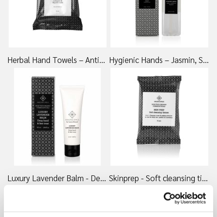
Herbal Hand Towels – Antiseptic & Hygienic Wipes, 20 stk. - 69,00 DKK
Hygienic Hands – Jasmin, Sandalwood & Bergamot, 240 ml. - 175,00 DKK
Luxury Lavender Balm - Deep hand and feet treat 50ml - 175,00 DKK
Skinprep - Soft cleansing tissues 10stk - 55,00 DKK