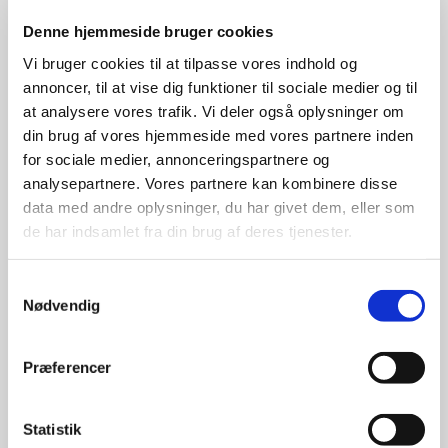
Denne hjemmeside bruger cookies
Vi bruger cookies til at tilpasse vores indhold og
annoncer, til at vise dig funktioner til sociale medier og til
at analysere vores trafik. Vi deler også oplysninger om
din brug af vores hjemmeside med vores partnere inden
for sociale medier, annonceringspartnere og
Soft blossom - Facial cleanser 35ml - 135,00 DKK
Sweet almond cleanser - For eyes and ultra sensitive skin 30ml - 210,00 DKK
analysepartnere. Vores partnere kan kombinere disse
data med andre oplysninger, du har givet dem, eller som
de har indsamlet fra din brug af deres tjenester.
Samtykkevalg
Nødvendig
Præferencer
Travel kit face, 80 ml. - 550,00 DKK
Statistik