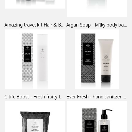
Amazing travel kit Hair & Body - 285,00 DKK
Argan Soap - Milky body bar 30 gr. - 50,00 DKK
Citric Boost - Fresh fruity tonic 35ml - 135,00 DKK
Ever Fresh - hand sanitzer - 175,00 DKK