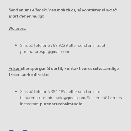
Send en sms eller skriv en mail til os, så kontakter vi dig så
snart det er muligt
Wellness:
Sms på telefon
2789 9229
eller send en mail til
purenaturespa@gmail.com
Frisør
eller spørgsmål dertil, kontakt vores selvstændige
frisør Lærke direkte:
Sms på telefon
9394 1994
eller send en mail
til
purenaturehairstudio@gmail.com
. Se mere på Lærkes
Instagram:
purenaturehairstudio