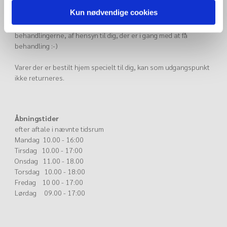
Husk altid at ringe for køb af produkter eller gavekort, så du er
Kun nødvendige cookies
sikker på at vi har god tid til at hjælpe dig, da vi kan være
optaget af behandlinger, og gerne vil undgå at afbryde
behandlingerne, af hensyn til dig, der er i gang med at få
behandling :-)
Varer der er bestilt hjem specielt til dig, kan som udgangspunkt
ikke returneres.
Åbningstider
efter aftale i nævnte tidsrum
Mandag 10.00 - 16:00
Tirsdag 10.00 - 17:00
Onsdag 11.00 - 18.00
Torsdag 10.00 - 18:00
Fredag 10 00 - 17:00
Lørdag 09.00 - 17:00