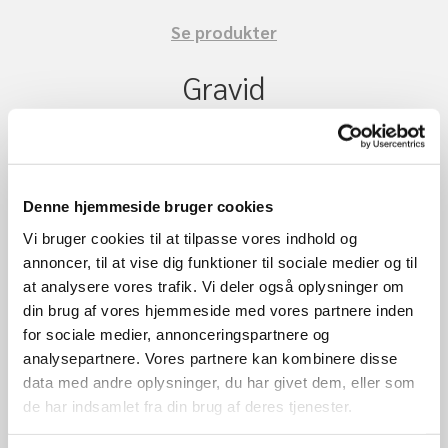
Se produkter
Gravid
Se produkter
Hårpleje
Denne hjemmeside bruger cookies
Se produkter
Vi bruger cookies til at tilpasse vores indhold og
annoncer, til at vise dig funktioner til sociale medier og til
at analysere vores trafik. Vi deler også oplysninger om
Den økologiske serie af kropspleje fra Amazing Space
din brug af vores hjemmeside med vores partnere inden
indeholder plejende og nærende ingredienser, som blidt
for sociale medier, annonceringspartnere og
renser og plejer din hud.
analysepartnere. Vores partnere kan kombinere disse
data med andre oplysninger, du har givet dem, eller som
Produkterne fra Amazing Space er:
de har indsamlet fra din brug af deres tjenester.
Fri for parabener