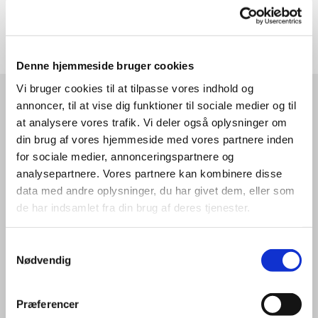
Vegansk rabarber Hårshampoo, 250 ml. - 85,00 DKK
Denne hjemmeside bruger cookies
Vi bruger cookies til at tilpasse vores indhold og
Pure Nature spa & wellness
annoncer, til at vise dig funktioner til sociale medier og til
Elmosevej 41
at analysere vores trafik. Vi deler også oplysninger om
8330 Beder
din brug af vores hjemmeside med vores partnere inden
for sociale medier, annonceringspartnere og
Husk altid at ringe for køb af produkter eller gavekort, så du er
analysepartnere. Vores partnere kan kombinere disse
sikker på at vi har god tid til at hjælpe dig, da vi kan være
optaget af behandlinger, og gerne vil undgå at afbryde
data med andre oplysninger, du har givet dem, eller som
behandlingerne, af hensyn til dig, der er i gang med at få
de har indsamlet fra din brug af deres tjenester.
behandling :-)
Samtykkevalg
Varer der er bestilt hjem specielt til dig, kan som udgangspunkt
Nødvendig
ikke returneres.
Præferencer