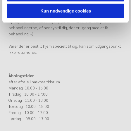
Husk altid at ringe for køb af produkter eller gavekort, så du er
Kun nødvendige cookies
sikker på at vi har god tid til at hjælpe dig, da vi kan være
optaget af behandlinger, og gerne vil undgå at afbryde
behandlingerne, af hensyn til dig, der er i gang med at få
behandling :-)
Varer der er bestilt hjem specielt til dig, kan som udgangspunkt
ikke returneres.
Åbningstider
efter aftale i nævnte tidsrum
Mandag 10.00 - 16:00
Tirsdag 10.00 - 17:00
Onsdag 11.00 - 18.00
Torsdag 10.00 - 18:00
Fredag 10 00 - 17:00
Lørdag 09.00 - 17:00