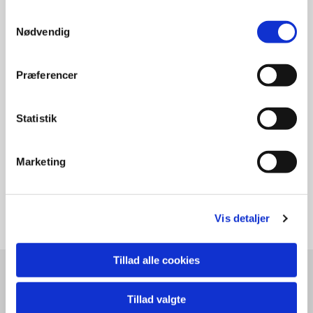
Perfume Ylang Ylang - Open your heart 100ml - 485,00 DKK
Sun Rise - The sent of energy 8ml - 195,00 DKK
Samtykkevalg
Nødvendig
Præferencer
Statistik
Marketing
Sun Set - The sent of relaxation 8ml - 195,00 DKK
Vis detaljer
Tillad alle cookies
Pure Nature spa & wellness
Elmosevej 41
Tillad valgte
8330 Beder