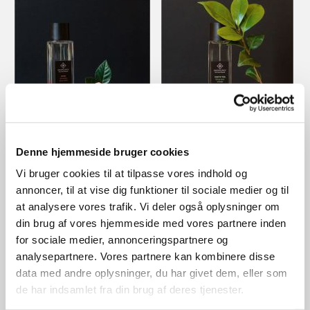
Perfume Rose - De-stress your mind 100ml - 485,00 DKK
Perfume White Tea - Focus your energy 100ml - 485,00 DKK
Denne hjemmeside bruger cookies
Vi bruger cookies til at tilpasse vores indhold og
annoncer, til at vise dig funktioner til sociale medier og til
at analysere vores trafik. Vi deler også oplysninger om
din brug af vores hjemmeside med vores partnere inden
for sociale medier, annonceringspartnere og
analysepartnere. Vores partnere kan kombinere disse
data med andre oplysninger, du har givet dem, eller som
de har indsamlet fra din brug af deres tjenester.