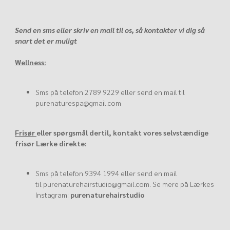
Send en sms eller skriv en mail til os, så kontakter vi dig så
snart det er muligt
Wellness:
Sms på telefon
2789 9229
eller send en mail til
purenaturespa@gmail.com
Frisør
eller spørgsmål dertil, kontakt vores selvstændige
frisør Lærke direkte:
Sms på telefon
9394 1994
eller send en mail
til
purenaturehairstudio@gmail.com
. Se mere på Lærkes
Instagram:
purenaturehairstudio